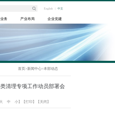
English
|
中文
体业务
产业布局
企业党建
首页
>
新闻中心
>
本部动态
分类清理专项工作动员部署会
大
中
小
】
【打印】
【关闭】