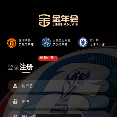
送
18
元
注册
登录