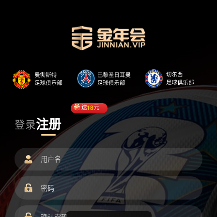
送
18
元
注册
登录