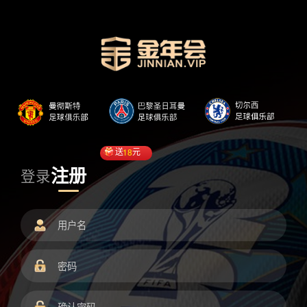
送
18
元
注册
登录